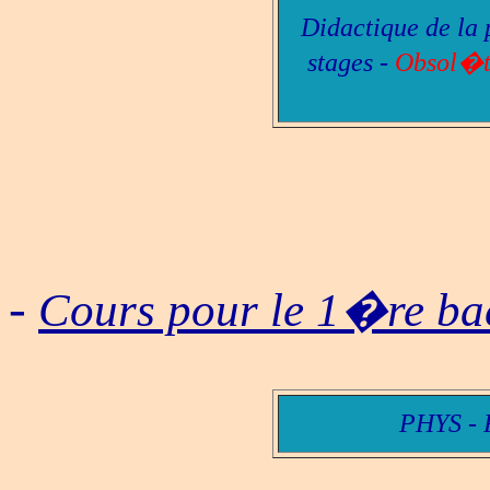
Didactique de la 
stages
-
Obsol�te
-
Cours pour le 1�re ba
PHYS - 